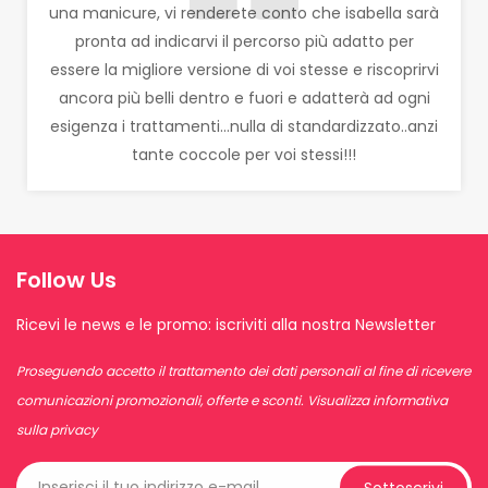
una manicure, vi renderete conto che isabella sarà
pronta ad indicarvi il percorso più adatto per
essere la migliore versione di voi stesse e riscoprirvi
ancora più belli dentro e fuori e adatterà ad ogni
esigenza i trattamenti...nulla di standardizzato..anzi
tante coccole per voi stessi!!!
Follow Us
Ricevi le news e le promo: iscriviti alla nostra Newsletter
Proseguendo accetto il trattamento dei dati personali al fine di ricevere
comunicazioni promozionali, offerte e sconti.
Visualizza informativa
sulla privacy
Sottoscrivi